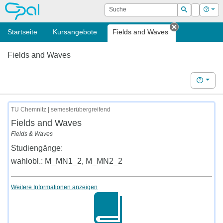
OPAL
Suche
Login
Hilf
Suchen
Startseite
Kursangebote
Fields and Waves
Tab schließ
Fields and Waves
Hilfe
TU Chemnitz | semesterübergreifend
Fields and Waves
Fields & Waves
Studiengänge:
wahlobl.: M_MN1_2, M_MN2_2
Weitere Informationen anzeigen