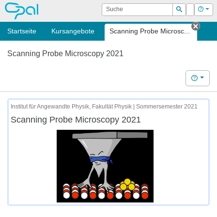
OPAL
Suche
Login
Hilf
Suchen
Startseite
Kursangebote
Scanning Probe Microsc...
Tab s
Scanning Probe Microscopy 2021
Hilfe
Institut für Angewandte Physik, Fakultät Physik | Sommersemester 2021
Scanning Probe Microscopy 2021