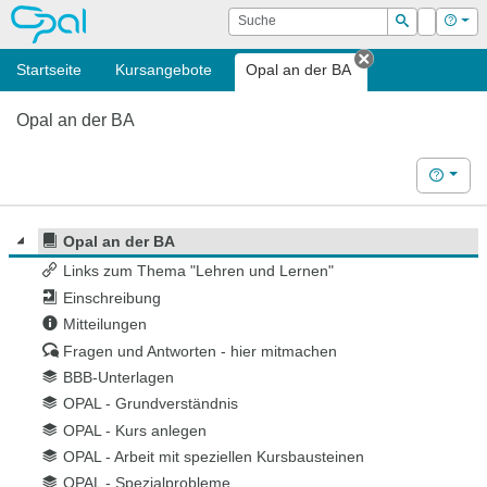
OPAL
Suche
Login
Hilf
Suchen
Startseite
Kursangebote
Opal an der BA
Tab schließen
Opal an der BA
Hilfe
Opal an der BA
Links zum Thema "Lehren und Lernen"
Einschreibung
Mitteilungen
Fragen und Antworten - hier mitmachen
BBB-Unterlagen
OPAL - Grundverständnis
OPAL - Kurs anlegen
OPAL - Arbeit mit speziellen Kursbausteinen
OPAL - Spezialprobleme