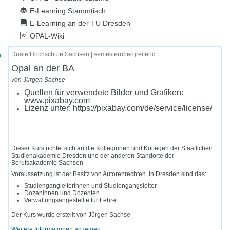
E-Learning Stammtisch
E-Learning an der TU Dresden
OPAL-Wiki
nzeige des Kursmenüs
Duale Hochschule Sachsen | semesterübergreifend
Opal an der BA
von Jürgen Sachse
Quellen für verwendete Bilder und Grafiken:
www.pixabay.com
Lizenz unter: https://pixabay.com/de/service/license/
Dieser Kurs richtet sich an die Kolleginnen und Kollegen der Staatlichen
Studienakademie Dresden und der anderen Standorte der
Berufsakademie Sachsen
Voraussetzung ist der Besitz von Autorenrechten. In Dresden sind das:
Studiengangleiterinnen und Studiengangsleiter
Dozeninnen und Dozenten
Verwaltungsangestellte für Lehre
Der Kurs wurde erstellt von Jürgen Sachse
Weitere Informationen anzeigen