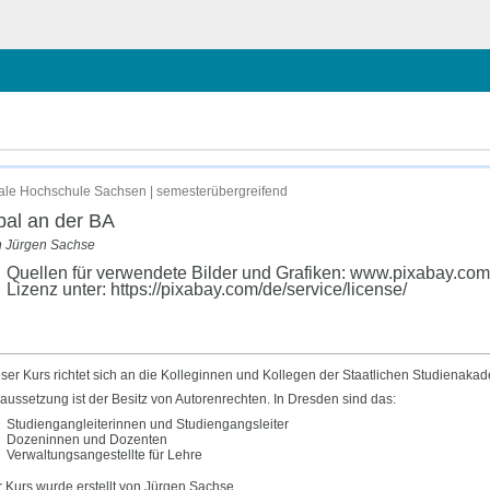
le Hochschule Sachsen | semesterübergreifend
al an der BA
n Jürgen Sachse
Quellen für verwendete Bilder und Grafiken: www.pixabay.co
Lizenz unter: https://pixabay.com/de/service/license/
ser Kurs richtet sich an die Kolleginnen und Kollegen der Staatlichen Studiena
aussetzung ist der Besitz von Autorenrechten. In Dresden sind das:
Studiengangleiterinnen und Studiengangsleiter
Dozeninnen und Dozenten
Verwaltungsangestellte für Lehre
 Kurs wurde erstellt von Jürgen Sachse