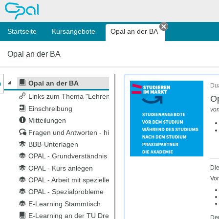
OPAL
Startseite
Kursangebote
Opal an der BA
Tab schließen
Opal an der BA
nzeige des Kursmenüs
Opal an der BA
Dua
Links zum Thema "Lehren und Lernen"
Op
Einschreibung
vo
Mitteilungen
Fragen und Antworten - hier mitmachen
BBB-Unterlagen
OPAL - Grundverständnis
Die
OPAL - Kurs anlegen
Vor
OPAL - Arbeit mit speziellen Kursbausteinen
OPAL - Spezialprobleme
E-Learning Stammtisch
E-Learning an der TU Dresden
Der