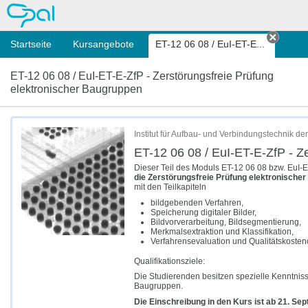
OPAL
Startseite
Kursangebote
ET-12 06 08 / EuI-ET-E...
Tab sc
ET-12 06 08 / EuI-ET-E-ZfP - Zerstörungsfreie Prüfung
elektronischer Baugruppen
Institut für Aufbau- und Verbindungstechnik der
ET-12 06 08 / EuI-ET-E-ZfP - Z
Dieser Teil des Moduls ET-12 06 08 bzw. EuI-ET
die Zerstörungsfreie Prüfung elektronische
mit den Teilkapiteln
bildgebenden Verfahren,
Speicherung digitaler Bilder,
Bildvorverarbeitung, Bildsegmentierung,
Merkmalsextraktion und Klassifikation,
Verfahrensevaluation und Qualitätskosten
Qualifikationsziele:
Die Studierenden besitzen spezielle Kenntnis
Baugruppen.
Die Einschreibung in den Kurs ist ab 21. Se