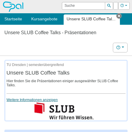
OPAL
Suche
Login
Hilf
Suchen
Startseite
Kursangebote
Unsere SLUB Coffee Tal...
Tab s
Unsere SLUB Coffee Talks - Präsentationen
Hilfe
TU Dresden | semesterübergreifend
Unsere SLUB Coffee Talks
Hier finden Sie die Präsentationen einiger ausgewählter SLUB Coffee
Talks.
Weitere Informationen anzeigen