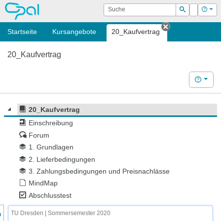
OPAL
Suche
Login
Hilf
Suchen
Startseite
Kursangebote
20_Kaufvertrag
Tab schließen
20_Kaufvertrag
Hilfe
20_Kaufvertrag
Einschreibung
Forum
1. Grundlagen
2. Lieferbedingungen
3. Zahlungsbedingungen und Preisnachlässe
MindMap
Abschlusstest
nzeige des Kursmenüs
TU Dresden | Sommersemester 2020