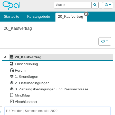
OPAL
Suche
Login
Hilf
Suchen
Startseite
Kursangebote
20_Kaufvertrag
Tab schließen
20_Kaufvertrag
Hilfe
20_Kaufvertrag
Einschreibung
Forum
1. Grundlagen
2. Lieferbedingungen
3. Zahlungsbedingungen und Preisnachlässe
MindMap
Abschlusstest
nzeige des Kursmenüs
TU Dresden | Sommersemester 2020