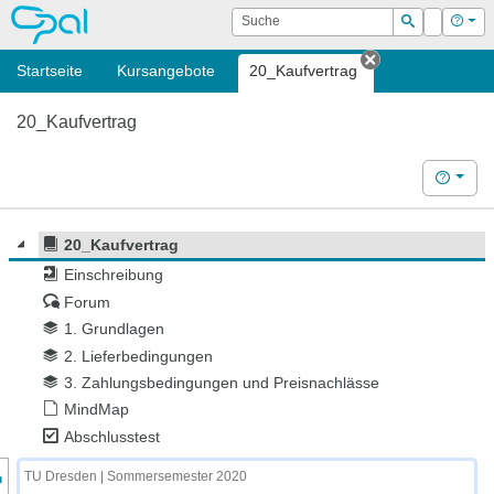
OPAL
Suche
Login
Hilf
Suchen
Startseite
Kursangebote
20_Kaufvertrag
Tab schließen
20_Kaufvertrag
Hilfe
20_Kaufvertrag
Einschreibung
Forum
1. Grundlagen
2. Lieferbedingungen
3. Zahlungsbedingungen und Preisnachlässe
MindMap
Abschlusstest
nzeige des Kursmenüs
TU Dresden | Sommersemester 2020