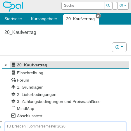
OPAL
Suche
Login
Hilf
Suchen
Startseite
Kursangebote
20_Kaufvertrag
Tab schließen
20_Kaufvertrag
Hilfe
20_Kaufvertrag
Einschreibung
Forum
1. Grundlagen
2. Lieferbedingungen
3. Zahlungsbedingungen und Preisnachlässe
MindMap
Abschlusstest
nzeige des Kursmenüs
TU Dresden | Sommersemester 2020