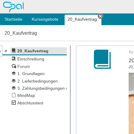
OPAL
Startseite
Kursangebote
20_Kaufvertrag
Tab schließen
20_Kaufvertrag
nzeige des Kursmenüs
20_Kaufvertrag
TU
Einschreibung
20
Forum
20
1. Grundlagen
2. Lieferbedingungen
3. Zahlungsbedingungen und Preisnachlässe
MindMap
Abschlusstest