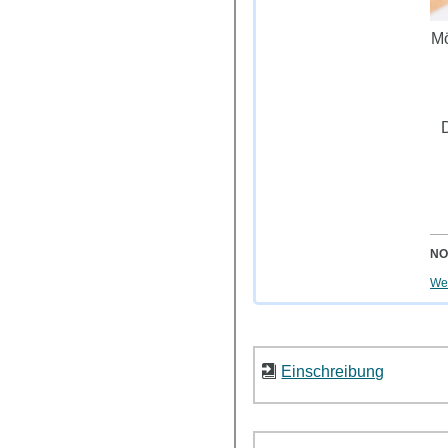
Mö
D
NO
Wei
Einschreibung