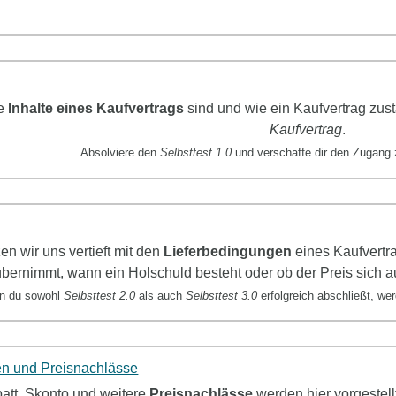
ie
Inhalte eines Kaufvertrags
sind und wie ein Kaufvertrag zus
Kaufvertrag
.
Absolviere den
Selbsttest 1.0
und verschaffe dir den Zugang 
zen wir uns
vertieft mit den
Lieferbedingungen
eines Kaufvertr
bernimmt, wann ein Holschuld besteht oder ob der Preis sich au
n du sowohl
Selbsttest 2.0
als auch
Selbsttest 3.0
erfolgreich abschließt, w
n und Preisnachlässe
att, Skonto und weitere
Preisnachlässe
werden hier vorgestel