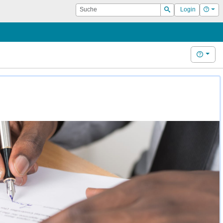
Suche
Hilf
Login
Suchen
Hilfe