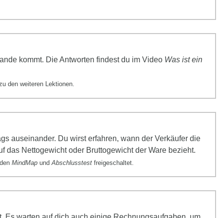
tande kommt. Die Antworten findest du im Video
Was ist ein
zu den weiteren Lektionen.
ags
ausein
ander. Du wirst erfahren, wann der Verkäufer die
f das Nettogewicht oder Bruttogewicht der Ware bezieht.
erden
MindMap
und
Abschlusstest
freigeschaltet.
lt. Es warten auf dich auch einige Rechnungsaufgaben, um