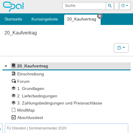
OPAL
Suche
Login
Hilf
Suchen
Startseite
Kursangebote
20_Kaufvertrag
Tab schließen
20_Kaufvertrag
Hilfe
20_Kaufvertrag
Einschreibung
Forum
1. Grundlagen
2. Lieferbedingungen
3. Zahlungsbedingungen und Preisnachlässe
MindMap
Abschlusstest
nzeige des Kursmenüs
TU Dresden | Sommersemester 2020