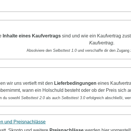
ie
Inhalte eines Kaufvertrags
sind und wie ein Kaufvertrag zus
Kaufvertrag
.
Absolviere den
Selbsttest 1.0
und verschaffe dir den Zugang 
zen wir uns
vertieft mit den
Lieferbedingungen
eines Kaufvertr
bernimmt, wann ein Holschuld besteht oder ob der Preis sich au
n du sowohl
Selbsttest 2.0
als auch
Selbsttest 3.0
erfolgreich abschließt, w
n und Preisnachlässe
att, Skonto und weitere
Preisnachlässe
werden hier vorgestel