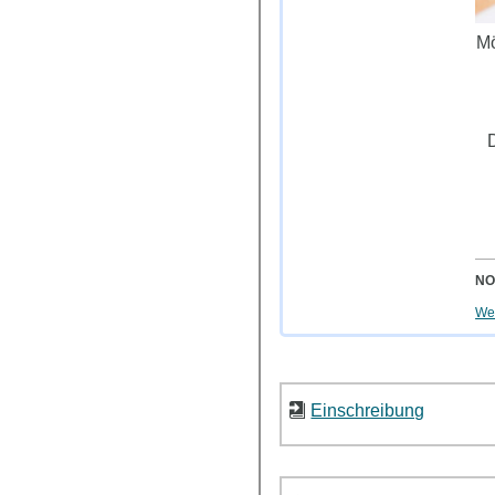
Mö
D
NO
Wei
Einschreibung