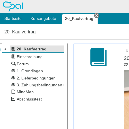
OPAL
Startseite
Kursangebote
20_Kaufvertrag
Tab schließen
20_Kaufvertrag
nzeige des Kursmenüs
20_Kaufvertrag
TU
Einschreibung
20
Forum
20
1. Grundlagen
2. Lieferbedingungen
3. Zahlungsbedingungen und Preisnachlässe
MindMap
Abschlusstest