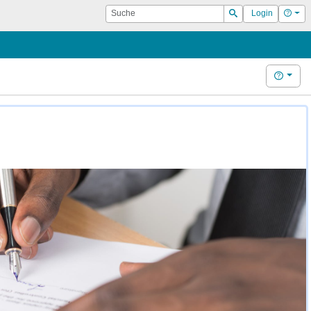
Suche
Hilf
Login
Suchen
Hilfe