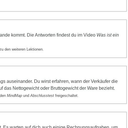
tande kommt. Die Antworten findest du im Video
Was ist ein
zu den weiteren Lektionen.
ags
ausein
ander. Du wirst erfahren, wann der Verkäufer die
f das Nettogewicht oder Bruttogewicht der Ware bezieht.
erden
MindMap
und
Abschlusstest
freigeschaltet.
lt. Es warten auf dich auch einige Rechnungsaufgaben, um