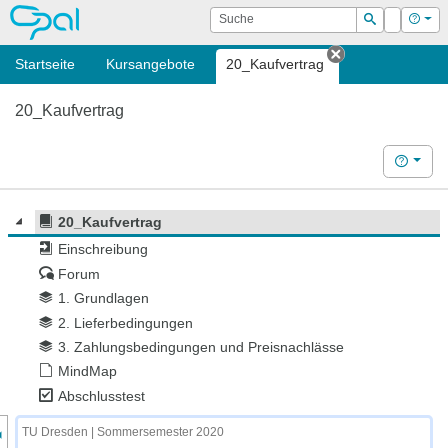
OPAL
Suche
Login
Hilf
Suchen
Startseite
Kursangebote
20_Kaufvertrag
Tab schließen
20_Kaufvertrag
Hilfe
20_Kaufvertrag
Einschreibung
Forum
1. Grundlagen
2. Lieferbedingungen
3. Zahlungsbedingungen und Preisnachlässe
MindMap
Abschlusstest
nzeige des Kursmenüs
TU Dresden | Sommersemester 2020