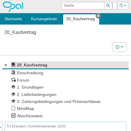
OPAL
Suche
Login
Hilf
Suchen
Startseite
Kursangebote
20_Kaufvertrag
Tab schließen
20_Kaufvertrag
Hilfe
20_Kaufvertrag
Einschreibung
Forum
1. Grundlagen
2. Lieferbedingungen
3. Zahlungsbedingungen und Preisnachlässe
MindMap
Abschlusstest
nzeige des Kursmenüs
TU Dresden | Sommersemester 2020