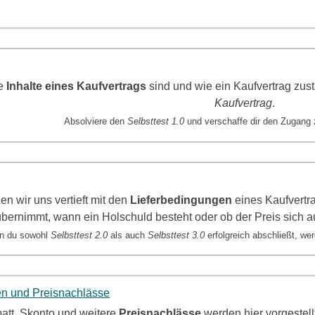
ie
Inhalte eines Kaufvertrags
sind und wie ein Kaufvertrag zus
Kaufvertrag
.
Absolviere den
Selbsttest 1.0
und verschaffe dir den Zugang 
zen wir uns
vertieft mit den
Lieferbedingungen
eines Kaufvertr
bernimmt, wann ein Holschuld besteht oder ob der Preis sich au
n du sowohl
Selbsttest 2.0
als auch
Selbsttest 3.0
erfolgreich abschließt, w
n und Preisnachlässe
att, Skonto und weitere
Preisnachlässe
werden hier vorgestel