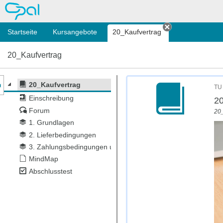
OPAL
Startseite
Kursangebote
20_Kaufvertrag
Tab schließen
20_Kaufvertrag
nzeige des Kursmenüs
20_Kaufvertrag
TU
Einschreibung
20
Forum
20
1. Grundlagen
2. Lieferbedingungen
3. Zahlungsbedingungen und Preisnachlässe
MindMap
Abschlusstest