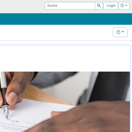
Suche
Hilf
Login
Suchen
Hilfe