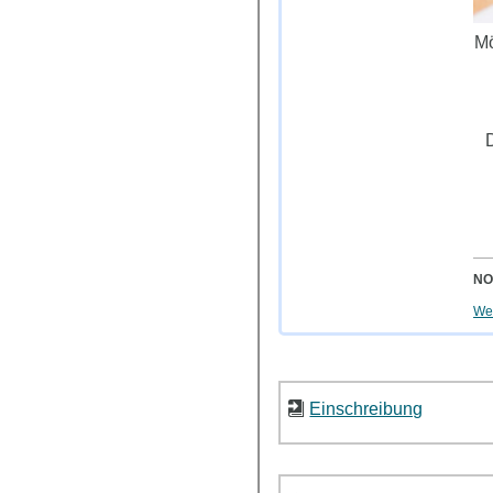
Mö
D
NO
Wei
Einschreibung