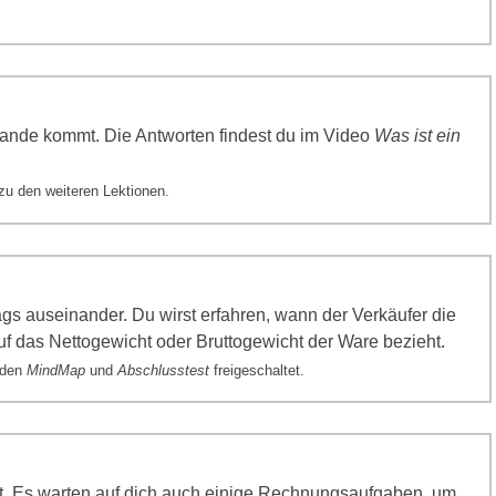
tande kommt. Die Antworten findest du im Video
Was ist ein
zu den weiteren Lektionen.
ags
ausein
ander. Du wirst erfahren, wann der Verkäufer die
f das Nettogewicht oder Bruttogewicht der Ware bezieht.
erden
MindMap
und
Abschlusstest
freigeschaltet.
lt. Es warten auf dich auch einige Rechnungsaufgaben, um