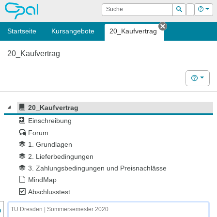
OPAL
Suche
Login
Hilf
Suchen
Startseite
Kursangebote
20_Kaufvertrag
Tab schließen
20_Kaufvertrag
Hilfe
20_Kaufvertrag
Einschreibung
Forum
1. Grundlagen
2. Lieferbedingungen
3. Zahlungsbedingungen und Preisnachlässe
MindMap
Abschlusstest
nzeige des Kursmenüs
TU Dresden | Sommersemester 2020