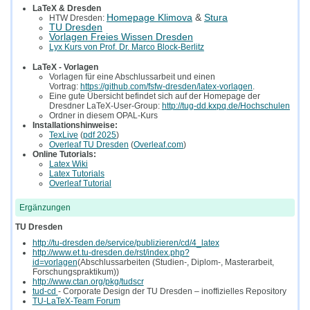
LaTeX & Dresden
Homepage Klimova
&
Stura
HTW Dresden:
TU Dresden
Vorlagen Freies Wissen Dresden
Lyx Kurs von Prof. Dr. Marco Block-Berlitz
LaTeX - Vorlagen
Vorlagen für eine Abschlussarbeit und einen
Vortrag:
https://github.com/fsfw-dresden/latex-vorlagen
.
Eine gute Übersicht befindet sich auf der Homepage der
Dresdner LaTeX-User-Group:
http://tug-dd.kxpq.de/Hochschulen
Ordner in diesem OPAL-Kurs
Installationshinweise:
TexLive
(
pdf 2025
)
Overleaf TU Dresden
(
Overleaf.com
)
Online Tutorials:
Latex Wiki
Latex Tutorials
Overleaf Tutorial
Ergänzungen
TU Dresden
http://tu-dresden.de/service/publizieren/cd/4_latex
http://www.et.tu-dresden.de/rst/index.php?
id=vorlagen
(Abschlussarbeiten (Studien-, Diplom-, Masterarbeit,
Forschungspraktikum))
http://www.ctan.org/pkg/tudscr
tud-cd
- Corporate Design der TU Dresden – inoffizielles Repository
TU-LaTeX-Team Forum