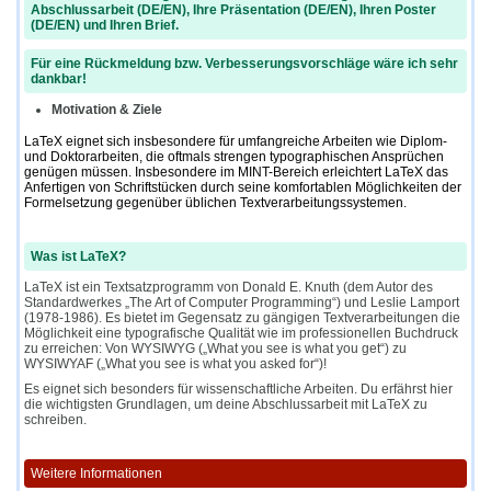
Abschlussarbeit (DE/EN), Ihre Präsentation (DE/EN), Ihren Poster
(DE/EN) und Ihren Brief.
Für eine Rückmeldung bzw. Verbesserungsvorschläge wäre ich sehr
dankbar!
Motivation & Ziele
LaTeX eignet sich insbesondere für umfangreiche Arbeiten wie Diplom-
und Doktorarbeiten, die oftmals strengen typographischen Ansprüchen
genügen müssen. Insbesondere im MINT-Bereich erleichtert LaTeX das
Anfertigen von Schriftstücken durch seine komfortablen Möglichkeiten der
Formelsetzung gegenüber üblichen Textverarbeitungssystemen.
Was ist LaTeX?
LaTeX ist ein Textsatzprogramm von Donald E. Knuth (dem Autor des
Standardwerkes „The Art of Computer Programming“) und Leslie Lamport
(1978-1986). Es bietet im Gegensatz zu gängigen Textverarbeitungen die
Möglichkeit eine typografische Qualität wie im professionellen Buchdruck
zu erreichen: Von WYSIWYG („What you see is what you get“) zu
WYSIWYAF („What you see is what you asked for“)!
Es eignet sich besonders für wissenschaftliche Arbeiten. Du erfährst hier
die wichtigsten Grundlagen, um deine Abschlussarbeit mit LaTeX zu
schreiben.
Weitere Informationen