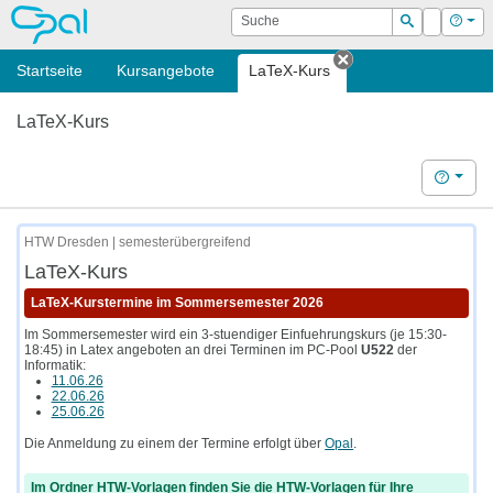
OPAL
Suche
Login
Hilf
Suchen
Startseite
Kursangebote
LaTeX-Kurs
Tab schließen
LaTeX-Kurs
Hilfe
HTW Dresden | semesterübergreifend
LaTeX-Kurs
LaTeX-Kurstermine im Sommersemester 2026
Im Sommersemester wird ein 3-stuendiger Einfuehrungskurs (je 15:30-
18:45) in Latex angeboten an drei Terminen im PC-Pool
U522
der
Informatik:
11.06.26
22.06.26
25.06.26
Die Anmeldung zu einem der Termine erfolgt über
Opal
.
Im Ordner HTW-Vorlagen finden Sie die HTW-Vorlagen für Ihre