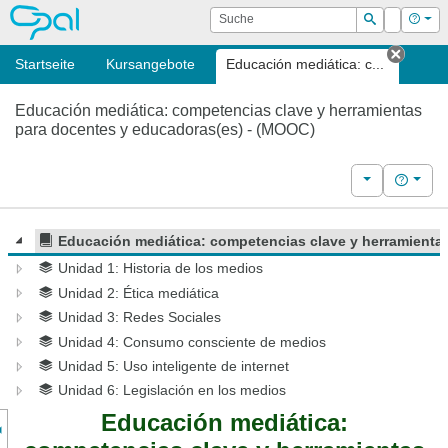
OPAL
Suche
Login
Hilf
Suchen
Startseite
Kursangebote
Educación mediática: c...
Tab sc
Educación mediática: competencias clave y herramientas
para docentes y educadoras(es) - (MOOC)
Weitere Kurs
Hilfe
Educación mediática: competencias clave y herramienta
Unidad 1: Historia de los medios
Unidad 2: Ética mediática
Unidad 3: Redes Sociales
Unidad 4: Consumo consciente de medios
Unidad 5: Uso inteligente de internet
Unidad 6: Legislación en los medios
nzeige des Kursmenüs