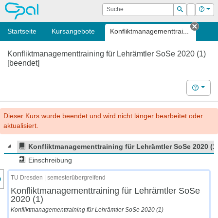
OPAL
Suche
Login
Hilf
Suchen
Startseite
Kursangebote
Konfliktmanagementtrai...
Tab s
Konfliktmanagementtraining für Lehrämtler SoSe 2020 (1)
[beendet]
Hilfe
Dieser Kurs wurde beendet und wird nicht länger bearbeitet oder
aktualisiert.
Konfliktmanagementtraining für Lehrämtler SoSe 2020 (1
Einschreibung
nzeige des Kursmenüs
TU Dresden | semesterübergreifend
Konfliktmanagementtraining für Lehrämtler SoSe
2020 (1)
Konfliktmanagementtraining für Lehrämtler SoSe 2020 (1)