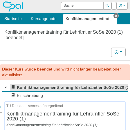
OPAL
Suche
Login
Hilf
Suchen
Startseite
Kursangebote
Konfliktmanagementtrai...
Tab s
Konfliktmanagementtraining für Lehrämtler SoSe 2020 (1)
[beendet]
Hilfe
Dieser Kurs wurde beendet und wird nicht länger bearbeitet oder
aktualisiert.
Konfliktmanagementtraining für Lehrämtler SoSe 2020 (1
Einschreibung
nzeige des Kursmenüs
TU Dresden | semesterübergreifend
Konfliktmanagementtraining für Lehrämtler SoSe
2020 (1)
Konfliktmanagementtraining für Lehrämtler SoSe 2020 (1)