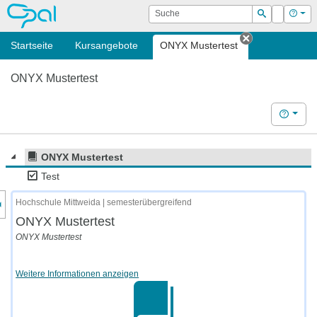
OPAL
Suche
Login
Hilf
Suchen
Startseite
Kursangebote
ONYX Mustertest
Tab schließ
ONYX Mustertest
Hilfe
ONYX Mustertest
Test
nzeige des Kursmenüs
Hochschule Mittweida | semesterübergreifend
ONYX Mustertest
ONYX Mustertest
Weitere Informationen anzeigen