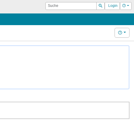
Suche
Hilf
Login
Suchen
Hilfe