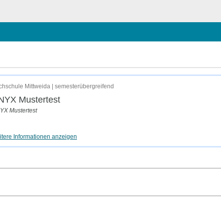
en
hschule Mittweida | semesterübergreifend
NYX Mustertest
YX Mustertest
tere Informationen anzeigen