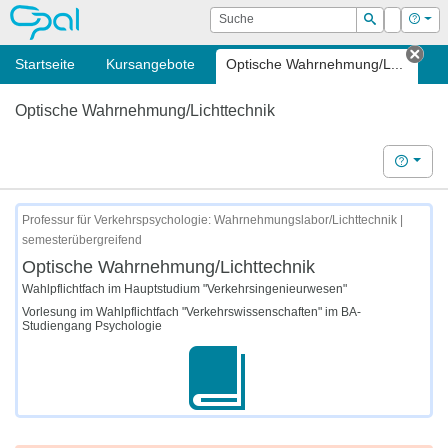
OPAL
Suche
Login
Hilf
Suchen
Startseite
Kursangebote
Optische Wahrnehmung/L...
Tab 
Optische Wahrnehmung/Lichttechnik
Hilfe
Professur für Verkehrspsychologie: Wahrnehmungslabor/Lichttechnik |
semesterübergreifend
Optische Wahrnehmung/Lichttechnik
Wahlpflichtfach im Hauptstudium "Verkehrsingenieurwesen"
Vorlesung im Wahlpflichtfach "Verkehrswissenschaften" im BA-
Studiengang Psychologie