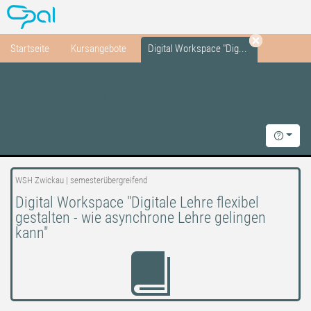
OPAL
Startseite
Kursangebote
Digital Workspace "Dig...
Tab schlie
Digital Workspace "Digitale Lehre flexibel gestalten - wie
asynchrone Lehre gelingen kann"
Hilfe
WSH Zwickau | semesterübergreifend
Digital Workspace "Digitale Lehre flexibel
gestalten - wie asynchrone Lehre gelingen
kann"