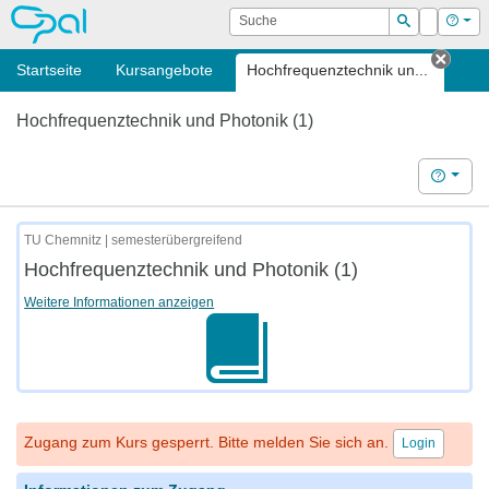
OPAL
Suche
Login
Hilf
Suchen
Startseite
Kursangebote
Hochfrequenztechnik un...
Tab s
Hochfrequenztechnik und Photonik (1)
Hilfe
TU Chemnitz | semesterübergreifend
Hochfrequenztechnik und Photonik (1)
Weitere Informationen anzeigen
Zugang zum Kurs gesperrt. Bitte melden Sie sich an.
Login