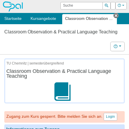
OPAL
Suche
Login
Hilf
Suchen
Startseite
Kursangebote
Classroom Observation ...
Tab s
Classroom Observation & Practical Language Teaching
Hilfe
TU Chemnitz | semesterübergreifend
Classroom Observation & Practical Language
Teaching
Zugang zum Kurs gesperrt. Bitte melden Sie sich an.
Login