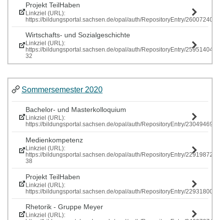
Projekt TeilHaben
Linkziel (URL):
https://bildungsportal.sachsen.de/opal/auth/RepositoryEntry/260072407
Wirtschafts- und Sozialgeschichte
Linkziel (URL):
https://bildungsportal.sachsen.de/opal/auth/RepositoryEntry/259514040
32
Sommersemester 2020
Bachelor- und Masterkolloquium
Linkziel (URL):
https://bildungsportal.sachsen.de/opal/auth/RepositoryEntry/230494699
Medienkompetenz
Linkziel (URL):
https://bildungsportal.sachsen.de/opal/auth/RepositoryEntry/229198725
38
Projekt TeilHaben
Linkziel (URL):
https://bildungsportal.sachsen.de/opal/auth/RepositoryEntry/229318
Rhetorik - Gruppe Meyer
Linkziel (URL):