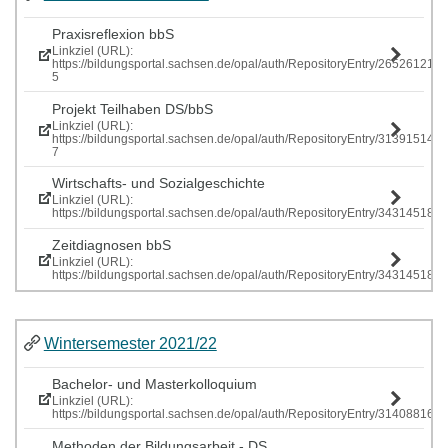
Praxisreflexion bbS
Linkziel (URL):
https://bildungsportal.sachsen.de/opal/auth/RepositoryEntry/265261219
5
Projekt Teilhaben DS/bbS
Linkziel (URL):
https://bildungsportal.sachsen.de/opal/auth/RepositoryEntry/313915146
7
Wirtschafts- und Sozialgeschichte
Linkziel (URL):
https://bildungsportal.sachsen.de/opal/auth/RepositoryEntry/343145185
Zeitdiagnosen bbS
Linkziel (URL):
https://bildungsportal.sachsen.de/opal/auth/RepositoryEntry/343145185
Wintersemester 2021/22
Bachelor- und Masterkolloquium
Linkziel (URL):
https://bildungsportal.sachsen.de/opal/auth/RepositoryEntry/314088161
Methoden der Bildungsarbeit - DS