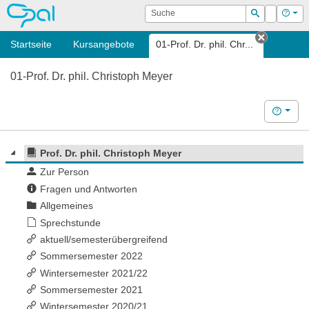
OPAL
Suche
Login
Hilf
Suchen
Startseite
Kursangebote
01-Prof. Dr. phil. Chr...
Tab schl
01-Prof. Dr. phil. Christoph Meyer
Hilfe
Prof. Dr. phil. Christoph Meyer
Zur Person
Fragen und Antworten
Allgemeines
Sprechstunde
aktuell/semesterübergreifend
Sommersemester 2022
Wintersemester 2021/22
Sommersemester 2021
Wintersemester 2020/21