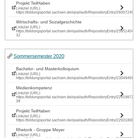
Projekt TeilHaben
Linkziel (URL):
https://bildungsportal.sachsen.de/opal/auth/RepositoryEntry/260072407
Wirtschafts- und Sozialgeschichte
Linkziel (URL):
https://bildungsportal.sachsen.de/opal/auth/RepositoryEntry/259514040
32
Sommersemester 2020
Bachelor- und Masterkolloquium
Linkziel (URL):
https://bildungsportal.sachsen.de/opal/auth/RepositoryEntry/230494699
Medienkompetenz
Linkziel (URL):
https://bildungsportal.sachsen.de/opal/auth/RepositoryEntry/229198725
38
Projekt TeilHaben
Linkziel (URL):
https://bildungsportal.sachsen.de/opal/auth/RepositoryEntry/229318
Rhetorik - Gruppe Meyer
Linkziel (URL):