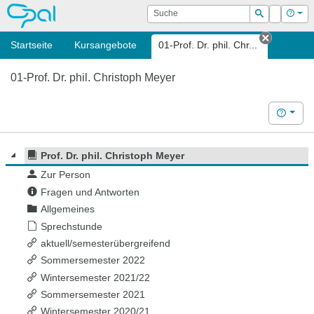
OPAL
Suche
Login
Hilf
Suchen
Startseite
Kursangebote
01-Prof. Dr. phil. Chr...
Tab schl
01-Prof. Dr. phil. Christoph Meyer
Hilfe
Prof. Dr. phil. Christoph Meyer
Zur Person
Fragen und Antworten
Allgemeines
Sprechstunde
aktuell/semesterübergreifend
Sommersemester 2022
Wintersemester 2021/22
Sommersemester 2021
Wintersemester 2020/21