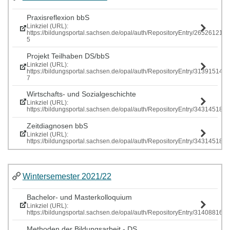
Praxisreflexion bbS
Linkziel (URL):
https://bildungsportal.sachsen.de/opal/auth/RepositoryEntry/265261219
5
Projekt Teilhaben DS/bbS
Linkziel (URL):
https://bildungsportal.sachsen.de/opal/auth/RepositoryEntry/313915146
7
Wirtschafts- und Sozialgeschichte
Linkziel (URL):
https://bildungsportal.sachsen.de/opal/auth/RepositoryEntry/343145185
Zeitdiagnosen bbS
Linkziel (URL):
https://bildungsportal.sachsen.de/opal/auth/RepositoryEntry/343145185
Wintersemester 2021/22
Bachelor- und Masterkolloquium
Linkziel (URL):
https://bildungsportal.sachsen.de/opal/auth/RepositoryEntry/314088161
Methoden der Bildungsarbeit - DS