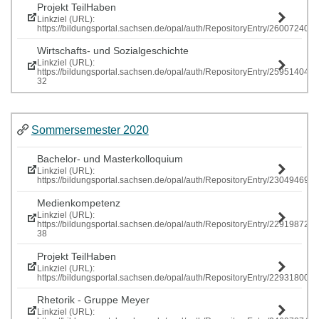
Projekt TeilHaben
Linkziel (URL):
https://bildungsportal.sachsen.de/opal/auth/RepositoryEntry/260072407
Wirtschafts- und Sozialgeschichte
Linkziel (URL):
https://bildungsportal.sachsen.de/opal/auth/RepositoryEntry/259514040
32
Sommersemester 2020
Bachelor- und Masterkolloquium
Linkziel (URL):
https://bildungsportal.sachsen.de/opal/auth/RepositoryEntry/230494699
Medienkompetenz
Linkziel (URL):
https://bildungsportal.sachsen.de/opal/auth/RepositoryEntry/229198725
38
Projekt TeilHaben
Linkziel (URL):
https://bildungsportal.sachsen.de/opal/auth/RepositoryEntry/229318
Rhetorik - Gruppe Meyer
Linkziel (URL):