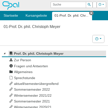
OPAL
Suche
Login
Hilf
Suchen
Startseite
Kursangebote
01-Prof. Dr. phil. Chr...
Tab schl
01-Prof. Dr. phil. Christoph Meyer
Hilfe
Prof. Dr. phil. Christoph Meyer
Zur Person
Fragen und Antworten
Allgemeines
Sprechstunde
aktuell/semesterübergreifend
Sommersemester 2022
Wintersemester 2021/22
Sommersemester 2021
Wintersemester 2020/21