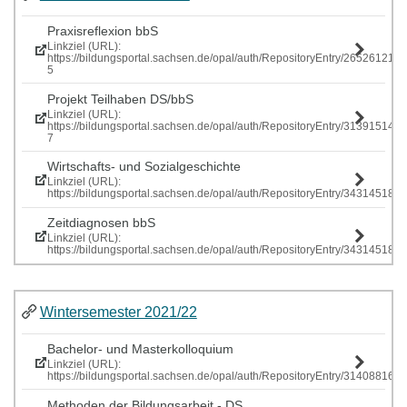
Praxisreflexion bbS
Linkziel (URL):
https://bildungsportal.sachsen.de/opal/auth/RepositoryEntry/265261219
5
Projekt Teilhaben DS/bbS
Linkziel (URL):
https://bildungsportal.sachsen.de/opal/auth/RepositoryEntry/313915146
7
Wirtschafts- und Sozialgeschichte
Linkziel (URL):
https://bildungsportal.sachsen.de/opal/auth/RepositoryEntry/343145185
Zeitdiagnosen bbS
Linkziel (URL):
https://bildungsportal.sachsen.de/opal/auth/RepositoryEntry/343145185
Wintersemester 2021/22
Bachelor- und Masterkolloquium
Linkziel (URL):
https://bildungsportal.sachsen.de/opal/auth/RepositoryEntry/314088161
Methoden der Bildungsarbeit - DS