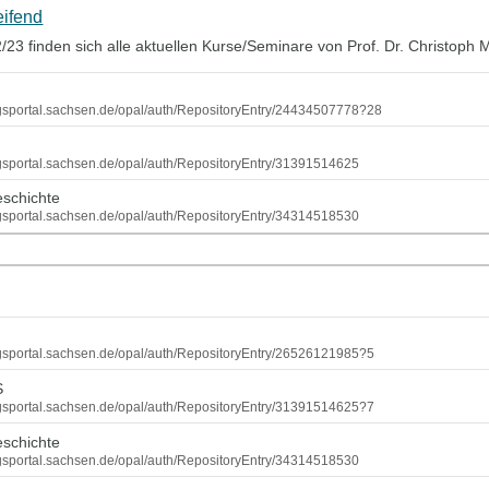
eifend
3 finden sich alle aktuellen Kurse/Seminare von Prof. Dr. Christoph 
dungsportal.sachsen.de/opal/auth/RepositoryEntry/24434507778?28
ungsportal.sachsen.de/opal/auth/RepositoryEntry/31391514625
eschichte
ungsportal.sachsen.de/opal/auth/RepositoryEntry/34314518530
ungsportal.sachsen.de/opal/auth/RepositoryEntry/26526121985?5
S
ungsportal.sachsen.de/opal/auth/RepositoryEntry/31391514625?7
eschichte
ungsportal.sachsen.de/opal/auth/RepositoryEntry/34314518530