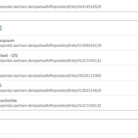
ungsportal.sachsen.de/opal/auth/RepositoryEntry/34314518529
2
loquium
ungsportal.sachsen.de/opal/auth/RepositoryEntry/31408816129
beit - DS
ungsportal.sachsen.de/opal/auth/RepositoryEntry/31417434131
ungsportal.sachsen.de/opal/auth/RepositoryEntry/26526121985
S
ungsportal.sachsen.de/opal/auth/RepositoryEntry/31391514625
eschichte
ungsportal.sachsen.de/opal/auth/RepositoryEntry/31417434132