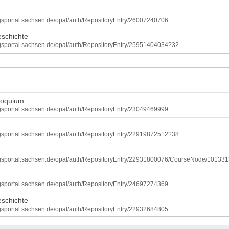
ungsportal.sachsen.de/opal/auth/RepositoryEntry/26007240706
eschichte
dungsportal.sachsen.de/opal/auth/RepositoryEntry/25951404034?32
loquium
ungsportal.sachsen.de/opal/auth/RepositoryEntry/23049469999
dungsportal.sachsen.de/opal/auth/RepositoryEntry/22919872512?38
dungsportal.sachsen.de/opal/auth/RepositoryEntry/22931800076/CourseNode/1013
r
ungsportal.sachsen.de/opal/auth/RepositoryEntry/24697274369
eschichte
ungsportal.sachsen.de/opal/auth/RepositoryEntry/22932684805