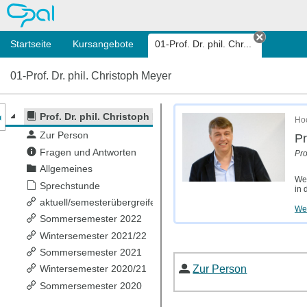
OPAL
Startseite
Kursangebote
01-Prof. Dr. phil. Chr...
Tab schl
01-Prof. Dr. phil. Christoph Meyer
nzeige des Kursmenüs
Prof. Dr. phil. Christoph Meyer
Hoc
Zur Person
Pr
Fragen und Antworten
Pro
Allgemeines
Weg
Sprechstunde
in 
aktuell/semesterübergreifend
Wei
Sommersemester 2022
Wintersemester 2021/22
Sommersemester 2021
Zur Person
Wintersemester 2020/21
Sommersemester 2020