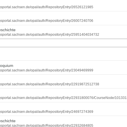
ungsportal.sachsen.de/opal/auth/RepositoryEntry/26526121985
ungsportal.sachsen.de/opal/auth/RepositoryEntry/26007240706
eschichte
dungsportal.sachsen.de/opal/auth/RepositoryEntry/25951404034?32
loquium
ungsportal.sachsen.de/opal/auth/RepositoryEntry/23049469999
dungsportal.sachsen.de/opal/auth/RepositoryEntry/22919872512?38
dungsportal.sachsen.de/opal/auth/RepositoryEntry/22931800076/CourseNode/1013
r
ungsportal.sachsen.de/opal/auth/RepositoryEntry/24697274369
eschichte
ungsportal.sachsen.de/opal/auth/RepositoryEntry/22932684805