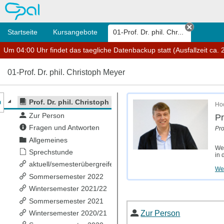
OPAL
Startseite
Kursangebote
01-Prof. Dr. phil. Chr...
Tab schl
Um 04:00 Uhr findet das taegliche Datenbackup statt (Ausfallzeit ca. 2
01-Prof. Dr. phil. Christoph Meyer
nzeige des Kursmenüs
Prof. Dr. phil. Christoph Meyer
Hoc
Zur Person
Pr
Fragen und Antworten
Pro
Allgemeines
Weg
Sprechstunde
in 
aktuell/semesterübergreifend
Wei
Sommersemester 2022
Wintersemester 2021/22
Sommersemester 2021
Zur Person
Wintersemester 2020/21