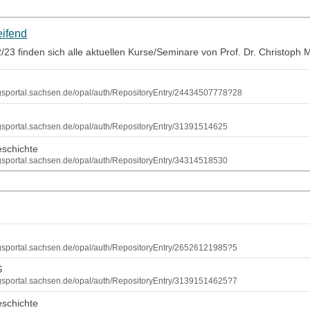
eifend
3 finden sich alle aktuellen Kurse/Seminare von Prof. Dr. Christoph 
dungsportal.sachsen.de/opal/auth/RepositoryEntry/24434507778?28
ungsportal.sachsen.de/opal/auth/RepositoryEntry/31391514625
eschichte
ungsportal.sachsen.de/opal/auth/RepositoryEntry/34314518530
ungsportal.sachsen.de/opal/auth/RepositoryEntry/26526121985?5
S
ungsportal.sachsen.de/opal/auth/RepositoryEntry/31391514625?7
eschichte