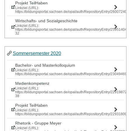
Projekt TeilHaben
Linkziel (URL):
https://bildungsportal.sachsen.de/opal/auth/RepositoryEntry/260072407
Wirtschafts- und Sozialgeschichte
Linkziel (URL):
https://bildungsportal.sachsen.de/opal/auth/RepositoryEntry/259514040
32
Sommersemester 2020
Bachelor- und Masterkolloquium
Linkziel (URL):
https://bildungsportal.sachsen.de/opal/auth/RepositoryEntry/230494699
Medienkompetenz
Linkziel (URL):
https://bildungsportal.sachsen.de/opal/auth/RepositoryEntry/229198725
38
Projekt TeilHaben
Linkziel (URL):
https://bildungsportal.sachsen.de/opal/auth/RepositoryEntry/229318
Rhetorik - Gruppe Meyer
Linkziel (URL):