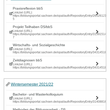
Praxisreflexion bbS
Linkziel (URL):
https://bildungsportal.sachsen.de/opal/auth/RepositoryEntry/265261219
5
Projekt Teilhaben DS/bbS
Linkziel (URL):
https://bildungsportal.sachsen.de/opal/auth/RepositoryEntry/313915146
7
Wirtschafts- und Sozialgeschichte
Linkziel (URL):
https://bildungsportal.sachsen.de/opal/auth/RepositoryEntry/343145185
Zeitdiagnosen bbS
Linkziel (URL):
https://bildungsportal.sachsen.de/opal/auth/RepositoryEntry/343145185
Wintersemester 2021/22
Bachelor- und Masterkolloquium
Linkziel (URL):
https://bildungsportal.sachsen.de/opal/auth/RepositoryEntry/314088161
Methoden der Bildungsarbeit - DS