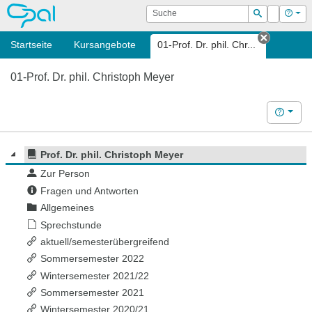
OPAL
Suche
Login
Hilf
Suchen
Startseite
Kursangebote
01-Prof. Dr. phil. Chr...
Tab schl
01-Prof. Dr. phil. Christoph Meyer
Hilfe
Prof. Dr. phil. Christoph Meyer
Zur Person
Fragen und Antworten
Allgemeines
Sprechstunde
aktuell/semesterübergreifend
Sommersemester 2022
Wintersemester 2021/22
Sommersemester 2021
Wintersemester 2020/21