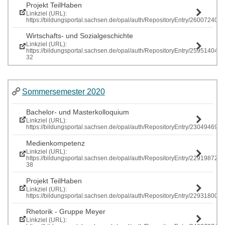
Projekt TeilHaben
Linkziel (URL):
https://bildungsportal.sachsen.de/opal/auth/RepositoryEntry/260072407
Wirtschafts- und Sozialgeschichte
Linkziel (URL):
https://bildungsportal.sachsen.de/opal/auth/RepositoryEntry/259514040
32
Sommersemester 2020
Bachelor- und Masterkolloquium
Linkziel (URL):
https://bildungsportal.sachsen.de/opal/auth/RepositoryEntry/230494699
Medienkompetenz
Linkziel (URL):
https://bildungsportal.sachsen.de/opal/auth/RepositoryEntry/229198725
38
Projekt TeilHaben
Linkziel (URL):
https://bildungsportal.sachsen.de/opal/auth/RepositoryEntry/229318
Rhetorik - Gruppe Meyer
Linkziel (URL):