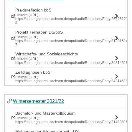
Praxisreflexion bbS
Linkziel (URL):
https://bildungsportal.sachsen.de/opal/auth/RepositoryEntry/265261219
5
Projekt Teilhaben DS/bbS
Linkziel (URL):
https://bildungsportal.sachsen.de/opal/auth/RepositoryEntry/313915146
7
Wirtschafts- und Sozialgeschichte
Linkziel (URL):
https://bildungsportal.sachsen.de/opal/auth/RepositoryEntry/343145185
Zeitdiagnosen bbS
Linkziel (URL):
https://bildungsportal.sachsen.de/opal/auth/RepositoryEntry/343145185
Wintersemester 2021/22
Bachelor- und Masterkolloquium
Linkziel (URL):
https://bildungsportal.sachsen.de/opal/auth/RepositoryEntry/314088161
Methoden der Bildungsarbeit - DS