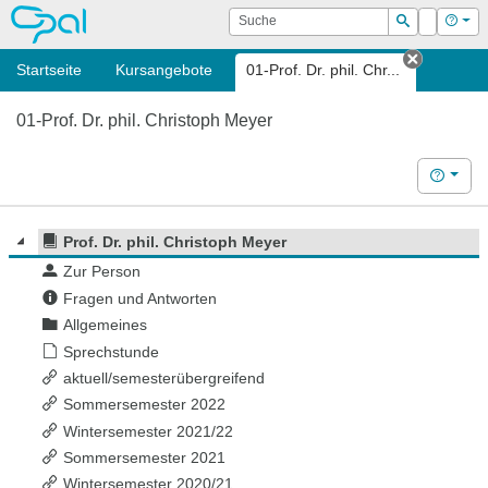
OPAL
Suche
Login
Hilf
Suchen
Startseite
Kursangebote
01-Prof. Dr. phil. Chr...
Tab schl
01-Prof. Dr. phil. Christoph Meyer
Hilfe
Prof. Dr. phil. Christoph Meyer
Zur Person
Fragen und Antworten
Allgemeines
Sprechstunde
aktuell/semesterübergreifend
Sommersemester 2022
Wintersemester 2021/22
Sommersemester 2021
Wintersemester 2020/21