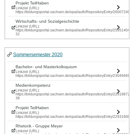
Projekt TeilHaben
Linkziel (URL):
https://bildungsportal.sachsen.de/opal/auth/RepositoryEntry/260072407
Wirtschafts- und Sozialgeschichte
Linkziel (URL):
https://bildungsportal.sachsen.de/opal/auth/RepositoryEntry/259514040
32
Sommersemester 2020
Bachelor- und Masterkolloquium
Linkziel (URL):
https://bildungsportal.sachsen.de/opal/auth/RepositoryEntry/230494699
Medienkompetenz
Linkziel (URL):
https://bildungsportal.sachsen.de/opal/auth/RepositoryEntry/229198725
38
Projekt TeilHaben
Linkziel (URL):
https://bildungsportal.sachsen.de/opal/auth/RepositoryEntry/229318
Rhetorik - Gruppe Meyer
Linkziel (URL):