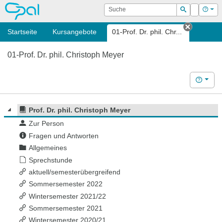
OPAL
Suche
Login
Hilf
Suchen
Startseite
Kursangebote
01-Prof. Dr. phil. Chr...
Tab schl
01-Prof. Dr. phil. Christoph Meyer
Hilfe
Prof. Dr. phil. Christoph Meyer
Zur Person
Fragen und Antworten
Allgemeines
Sprechstunde
aktuell/semesterübergreifend
Sommersemester 2022
Wintersemester 2021/22
Sommersemester 2021
Wintersemester 2020/21