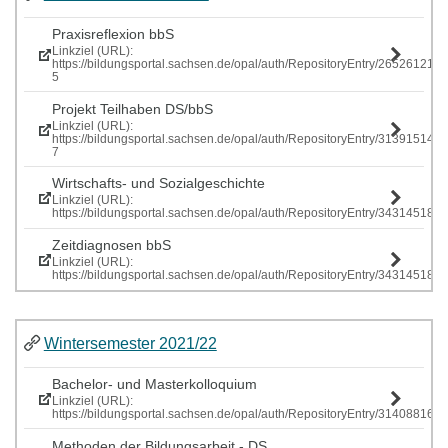
Praxisreflexion bbS
Linkziel (URL):
https://bildungsportal.sachsen.de/opal/auth/RepositoryEntry/265261219
5
Projekt Teilhaben DS/bbS
Linkziel (URL):
https://bildungsportal.sachsen.de/opal/auth/RepositoryEntry/313915146
7
Wirtschafts- und Sozialgeschichte
Linkziel (URL):
https://bildungsportal.sachsen.de/opal/auth/RepositoryEntry/343145185
Zeitdiagnosen bbS
Linkziel (URL):
https://bildungsportal.sachsen.de/opal/auth/RepositoryEntry/343145185
Wintersemester 2021/22
Bachelor- und Masterkolloquium
Linkziel (URL):
https://bildungsportal.sachsen.de/opal/auth/RepositoryEntry/314088161
Methoden der Bildungsarbeit - DS