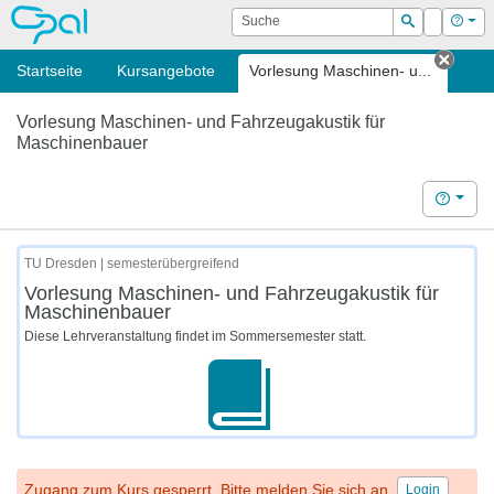
OPAL
Suche
Login
Hilf
Suchen
Startseite
Kursangebote
Vorlesung Maschinen- u...
Tab s
Vorlesung Maschinen- und Fahrzeugakustik für
Maschinenbauer
Hilfe
TU Dresden | semesterübergreifend
Vorlesung Maschinen- und Fahrzeugakustik für
Maschinenbauer
Diese Lehrveranstaltung findet im Sommersemester statt.
Zugang zum Kurs gesperrt. Bitte melden Sie sich an.
Login