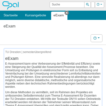
OPAL
Suche
Login
Hilf
Suchen
Startseite
Kursangebote
eExam
Tab schließen
eExam
Hilfe
TU Dresden | semesterübergreifend
eExam
E-Assessment kann eine Verbesserung der Effektivität und Effizienz sowie
eine Steigerung der Qualität der Assessment-Prozesse bewirken. Die
Umsetzung von Prüfungen in elektronischer Form soll zu Entlastung und
Vereinfachung bei der Umsetzung verschiedener Lernfortschrittskontrollen
und Prüfungen führen. Eine sinnvolle Realisierung ist allerdings nur dann
möglich, wenn diverse didaktische, methodische und organisatorische
Aspekte neben den technischen Rahmenbedingungen berücksichtigt
werden.
Um diese Methoden zu vermitteln, soll im Rahmen des Projektes ein
umfassendes Selbstlernmodul zum Thema E-Assessment für Dozenten
der TU Dresden entstehen. Mit Hilfe der Testsuite ONYX sollen Onlinetests
erarbeitet werden mit denen der Teilnehmer seinen Wissensstand zum
Thema E-Assessment überprüfen und gleichzeitig erweitern kann. Dabei