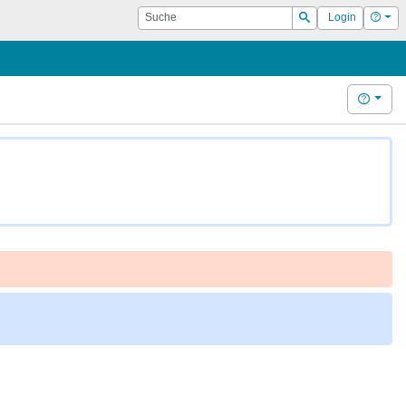
Suche
Hilf
Login
Suchen
Hilfe