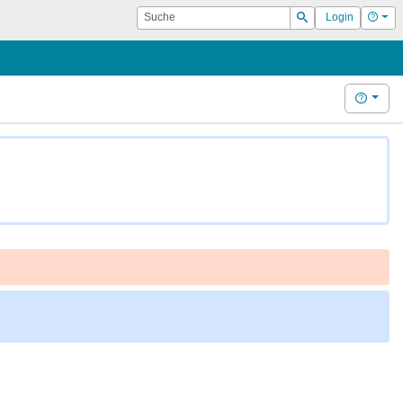
Suche
Hilf
Login
Suchen
Hilfe