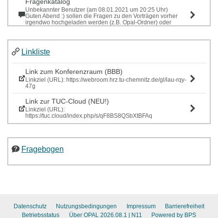
Fragenkatalog
Unbekannter Benutzer (am 08.01.2021 um 20:25 Uhr)
Guten Abend :) sollen die Fragen zu den Vorträgen vorher
irgendwo hochgeladen werden (z.B. Opal-Ordner) oder
sollen wir unsere Fragen nur zum Seminar ...
Sitzung "Sensy" mit externen Dozentinnen
Linkliste
Laura Weyh (am 08.12.2020 um 07:44 Uhr)
Liebe Seminargruppe, die finalen Präsentationen zu den
Sensy-Sitzungen sind nun in der TUC-Cloud, ebenso wie der
Link zum Konferenzraum (BBB)
Evluationsbogen zu den beiden Wochen....
Linkziel (URL): https://webroom.hrz.tu-chemnitz.de/gl/lau-rqy-
47g
Link zur TUC-Cloud (NEU!)
Linkziel (URL):
https://tuc.cloud/index.php/s/qF8BS8QSbXtBFAq
Fragebogen
Datenschutz
Nutzungsbedingungen
Impressum
Barrierefreiheit
Betriebsstatus
Über OPAL 2026.08.1
| N11
Powered by BPS