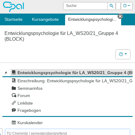
OPAL
Suche
Login
Hilf
Suchen
Startseite
Kursangebote
Entwicklungspsychologi...
Tab s
Entwicklungspsychologie für LA_WS20/21_Gruppe 4
(BLOCK)
Hilfe
Entwicklungspsychologie für LA_WS20/21_Gruppe 4 (B
Einschreibung: Entwicklungspsychologie für LA_WS20/21_G
Seminarinfos
Forum
Linkliste
Fragebogen
Kurskalender
nzeige des Kursmenüs
TU Chemnitz | semesterübergreifend