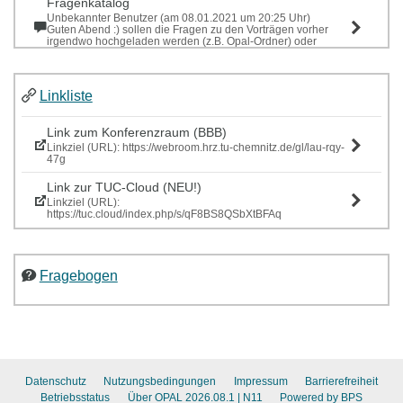
Fragenkatalog
Unbekannter Benutzer (am 08.01.2021 um 20:25 Uhr)
Guten Abend :) sollen die Fragen zu den Vorträgen vorher
irgendwo hochgeladen werden (z.B. Opal-Ordner) oder
sollen wir unsere Fragen nur zum Seminar ...
Sitzung "Sensy" mit externen Dozentinnen
Linkliste
Laura Weyh (am 08.12.2020 um 07:44 Uhr)
Liebe Seminargruppe, die finalen Präsentationen zu den
Sensy-Sitzungen sind nun in der TUC-Cloud, ebenso wie der
Link zum Konferenzraum (BBB)
Evluationsbogen zu den beiden Wochen....
Linkziel (URL): https://webroom.hrz.tu-chemnitz.de/gl/lau-rqy-
47g
Link zur TUC-Cloud (NEU!)
Linkziel (URL):
https://tuc.cloud/index.php/s/qF8BS8QSbXtBFAq
Fragebogen
Datenschutz
Nutzungsbedingungen
Impressum
Barrierefreiheit
Betriebsstatus
Über OPAL 2026.08.1
| N11
Powered by BPS