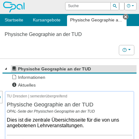
OPAL
Suche
Login
Hilf
Suchen
Startseite
Kursangebote
Physische Geographie a...
Tab s
Physische Geographie an der TUD
Hilfe
Physische Geographie an der TUD
Informationen
Aktuelles
nzeige des Kursmenüs
TU Dresden | semesterübergreifend
Physische Geographie an der TUD
OPAL-Seite der Physischen Geographie an der TUD
Dies ist die zentrale Übersichtsseite für die von uns
angebotenen Lehrveranstaltungen.