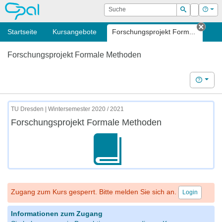
OPAL
Suche
Login
Hilf
Suchen
Startseite
Kursangebote
Forschungsprojekt Form...
Tab s
Forschungsprojekt Formale Methoden
Hilfe
TU Dresden | Wintersemester 2020 / 2021
Forschungsprojekt Formale Methoden
Zugang zum Kurs gesperrt. Bitte melden Sie sich an.
Login
Informationen zum Zugang