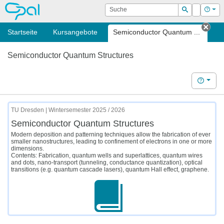
OPAL
Suche
Login
Hilf
Suchen
Startseite
Kursangebote
Semiconductor Quantum ...
Tab 
Semiconductor Quantum Structures
Hilfe
TU Dresden | Wintersemester 2025 / 2026
Semiconductor Quantum Structures
Modern deposition and patterning techniques allow the fabrication of ever
smaller nanostructures, leading to confinement of electrons in one or more
dimensions.
Contents: Fabrication, quantum wells and superlattices, quantum wires
and dots, nano-transport (tunneling, conductance quantization), optical
transitions (e.g. quantum cascade lasers), quantum Hall effect, graphene.