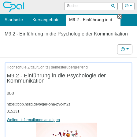
OPAL
Suche
Login
Hilf
Suchen
Startseite
Kursangebote
M9.2 - Einführung in d...
Tab sc
M9.2 - Einführung in die Psychologie der Kommunikation
Hilfe
Hochschule Zittau/Görlitz | semesterübergreifend
M9.2 - Einführung in die Psychologie der
Kommunikation
BBB
https://bbb.hszg.de/b/ger-ona-pvc-m2z
315131
Weitere Informationen anzeigen