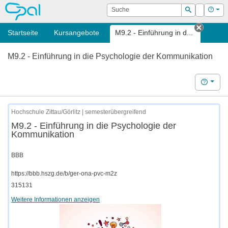
OPAL
Suche
Login
Hilf
Suchen
Startseite
Kursangebote
M9.2 - Einführung in d...
Tab sc
M9.2 - Einführung in die Psychologie der Kommunikation
Hilfe
Hochschule Zittau/Görlitz | semesterübergreifend
M9.2 - Einführung in die Psychologie der
Kommunikation
BBB
https://bbb.hszg.de/b/ger-ona-pvc-m2z
315131
Weitere Informationen anzeigen