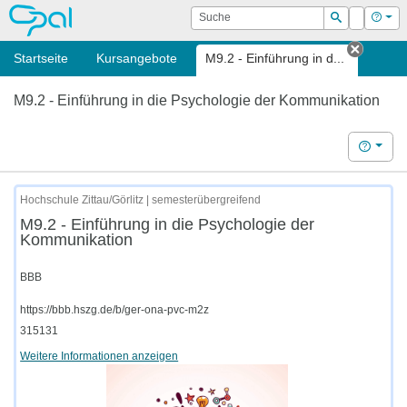
OPAL
Suche
Login
Hilf
Suchen
Startseite
Kursangebote
M9.2 - Einführung in d...
Tab sc
M9.2 - Einführung in die Psychologie der Kommunikation
Hilfe
Hochschule Zittau/Görlitz | semesterübergreifend
M9.2 - Einführung in die Psychologie der
Kommunikation
BBB
https://bbb.hszg.de/b/ger-ona-pvc-m2z
315131
Weitere Informationen anzeigen