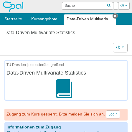
OPAL
Suche
Login
Hilf
Suchen
Startseite
Kursangebote
Data-Driven Multivaria...
Tab sc
Data-Driven Multivariate Statistics
Hilfe
TU Dresden | semesterübergreifend
Data-Driven Multivariate Statistics
Zugang zum Kurs gesperrt. Bitte melden Sie sich an.
Login
Informationen zum Zugang