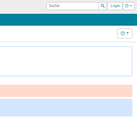
Suche
Hilf
Login
Suchen
Hilfe