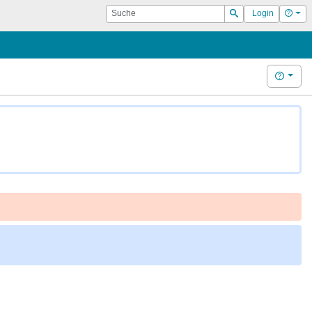
Suche
Hilf
Login
Suchen
Hilfe